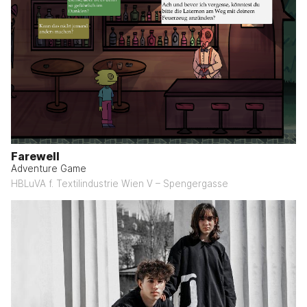
Farewell
Adventure Game
HBLuVA f. Textilindustrie Wien V – Spengergasse