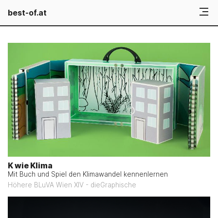
best-of.at
K wie Klima
Mit Buch und Spiel den Klimawandel kennenlernen
Höhere BLuVA Wien XIV - dieGraphische