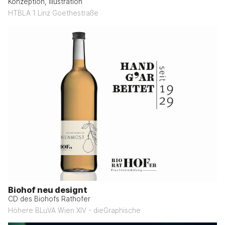
Konzeption, Illustration
HTBLA 1 Linz Goethestraße
Biohof neu designt
CD des Biohofs Rathofer
Höhere BLuVA Wien XIV - dieGraphische