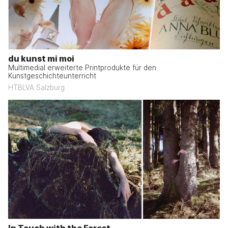
du kunst mi moi
Multimedial erweiterte Printprodukte für den
Kunstgeschichteunterricht
HTBLVA Salzburg
In Touch with the Forest