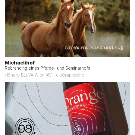
Michaelihof
Rebranding eines Pferde- und Seminarhofs
Höhere BLuVA Wien XIV - dieGraphische