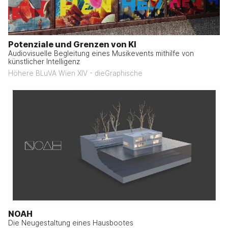
Potenziale und Grenzen von KI
Audiovisuelle Begleitung eines Musikevents mithilfe von
künstlicher Intelligenz
Höhere BLuVA Wien XIV - dieGraphische
NOAH
Die Neugestaltung eines Hausbootes