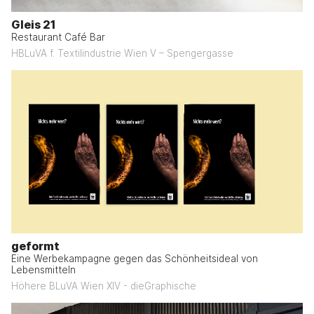
Gleis 21
Restaurant Café Bar
HBLuVA f. Textilindustrie Wien V – Spengergasse
geformt
Eine Werbekampagne gegen das Schönheitsideal von
Lebensmitteln
Höhere BLuVA Wien XIV - dieGraphische