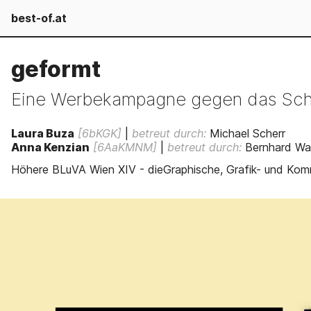
best-of.at
geformt
Eine Werbekampagne gegen das Schö
Laura Buza
[6bKGK]
|
betreut durch:
Michael Scherr
Anna Kenzian
[6AaKMNM]
|
betreut durch:
Bernhard Wal
Höhere BLuVA Wien XIV - dieGraphische, Grafik- und Kom