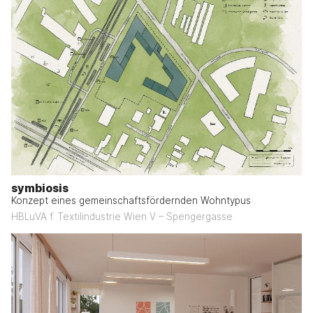
symbiosis
Konzept eines gemeinschaftsfördernden Wohntypus
HBLuVA f. Textilindustrie Wien V – Spengergasse