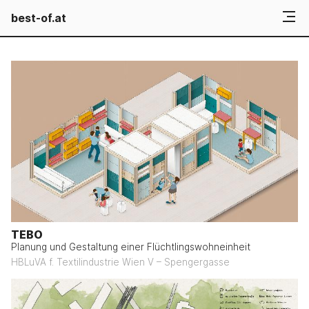
best-of.at
TEBO
Planung und Gestaltung einer Flüchtlingswohneinheit
HBLuVA f. Textilindustrie Wien V – Spengergasse