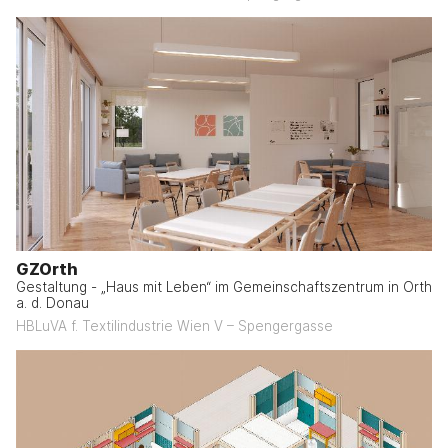
GZOrth
Gestaltung - „Haus mit Leben“ im Gemeinschaftszentrum in Orth
a. d. Donau
HBLuVA f. Textilindustrie Wien V – Spengergasse