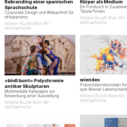
Körper als Medium
Rebranding einer spanischen
Ein Fotobuch in Zusammen
Sprachschule
Tänzer*innen
Corporate Design und Webauftritt für
eHispanismo
Höhere BLuVA Wien XIV -
dieGraphische
Höhere BLuVA Wien XIV -
dieGraphische
wiendex
»bloß bunt« Polychromie
Präsentationskonzept für
antiker Skulpturen
zum Wiener Lebensstand
Multimediale Kampagne zur
Bewerbung einer Ausstellung
Höhere BLuVA Wien XIV -
dieGraphische
Höhere BLuVA Wien XIV -
dieGraphische