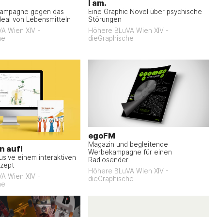
I am.
kampagne gegen das
Eine Graphic Novel über psychische
deal von Lebensmitteln
Störungen
A Wien XIV -
Höhere BLuVA Wien XIV -
he
dieGraphische
egoFM
Magazin und begleitende
n auf!
Werbekampagne für einen
lusive einem interaktiven
Radiosender
zept
Höhere BLuVA Wien XIV -
A Wien XIV -
dieGraphische
he