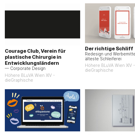
Der richtige Schliff
Courage Club, Verein für
Redesign und Werbemitte
plastische Chirurgie in
älteste Schleiferei
Entwicklungsländern
Höhere BLuVA Wien XIV -
— Corporate Design
dieGraphische
Höhere BLuVA Wien XIV -
dieGraphische