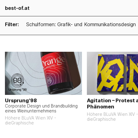
best-of.at
Filter:
Schulformen: Grafik- und Kommunikationsdesign
Ursprung'98
Agitation – Protest 
Corporate Design und Brandbuilding
Phänomen
eines Weinunternehmens
Höhere BLuVA Wien XIV -
Höhere BLuVA Wien XIV -
dieGraphische
dieGraphische