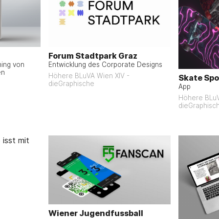
Forum Stadtpark Graz
ning von
Entwicklung des Corporate Designs
en
Höhere BLuVA Wien XIV -
Skate Spo
dieGraphische
App
Höhere BLuV
dieGraphisc
Wiener Jugendfussball