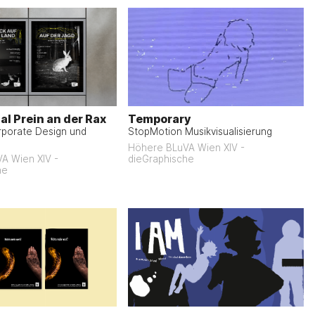
al Prein an der Rax
Temporary
rporate Design und
StopMotion Musikvisualisierung
Höhere BLuVA Wien XIV -
A Wien XIV -
dieGraphische
he