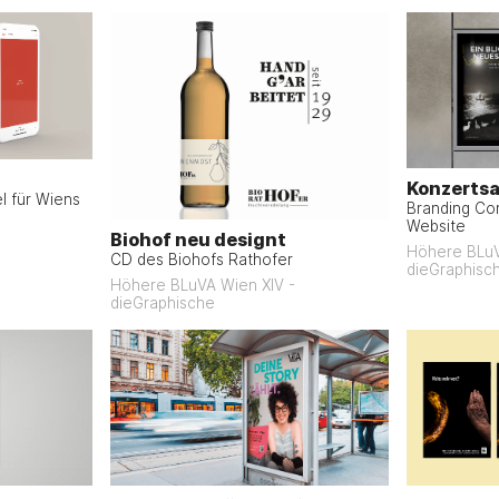
Konzertsa
l für Wiens
Branding Co
Website
Biohof neu designt
Höhere BLuV
CD des Biohofs Rathofer
dieGraphisc
Höhere BLuVA Wien XIV -
dieGraphische