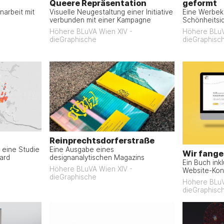
Queere Repräsentation
geformt
arbeit mit
Visuelle Neugestaltung einer Initiative
Eine Werbe
verbunden mit einer Kampagne
Schönheitsi
Höhere BLuVA Wien XIV -
Höhere BLuV
dieGraphische
dieGraphisc
Reinprechtsdorferstraße
 eine Studie
Eine Ausgabe eines
Wir fange
ard
designanalytischen Magazins
Ein Buch ink
Höhere BLuVA Wien XIV -
Website-Kon
dieGraphische
Höhere BLuV
dieGraphisc