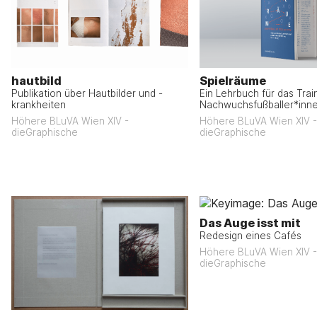
hautbild
Spielräume
Publikation über Hautbilder und -
Ein Lehrbuch für das Trai
krankheiten
Nachwuchsfußballer*inn
Höhere BLuVA Wien XIV -
Höhere BLuVA Wien XIV -
dieGraphische
dieGraphische
Das Auge isst mit
Redesign eines Cafés
Höhere BLuVA Wien XIV -
dieGraphische