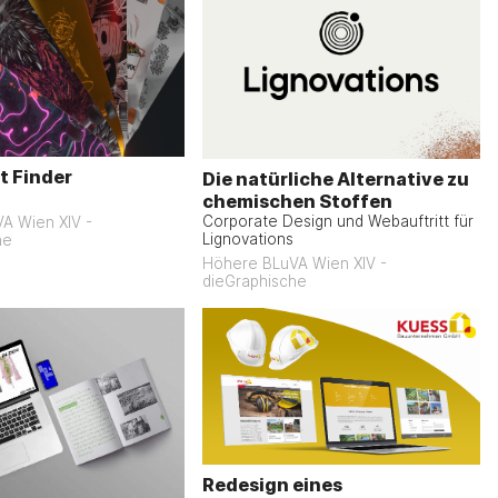
t Finder
Die natürliche Alternative zu
chemischen Stoffen
Corporate Design und Webauftritt für
A Wien XIV -
Lignovations
he
Höhere BLuVA Wien XIV -
dieGraphische
Redesign eines