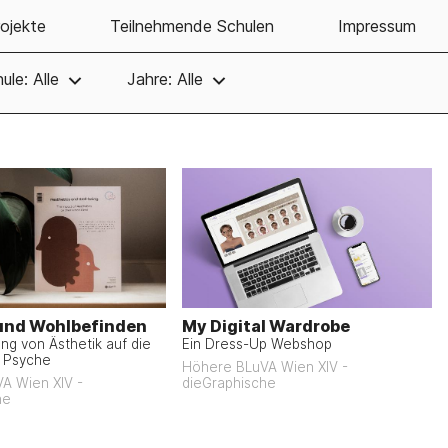
ojekte
Teilnehmende Schulen
Impressum
ule: Alle
Jahre: Alle
und Wohlbefinden
My Digital Wardrobe
ng von Ästhetik auf die
Ein Dress-Up Webshop
 Psyche
Höhere BLuVA Wien XIV -
A Wien XIV -
dieGraphische
he