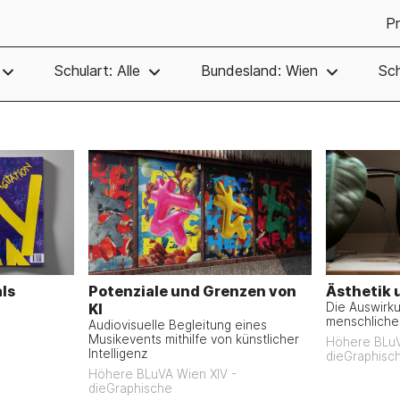
Pr
Schulart: Alle
Bundesland: Wien
Sch
als
Potenziale und Grenzen von
Ästhetik 
KI
Die Auswirku
menschliche
Audiovisuelle Begleitung eines
Musikevents mithilfe von künstlicher
Höhere BLuV
Intelligenz
dieGraphisc
Höhere BLuVA Wien XIV -
dieGraphische