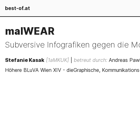
best-of.at
malWEAR
Subversive Infografiken gegen die M
Stefanie Kasak
[1aMKUK]
|
betreut durch:
Andreas Pawl
Höhere BLuVA Wien XIV - dieGraphische, Kommunikations