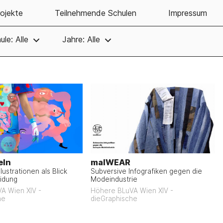
ojekte
Teilnehmende Schulen
Impressum
ule: Alle
Jahre: Alle
eln
malWEAR
lustrationen als Blick
Subversive Infografiken gegen die
eidung
Modeindustrie
A Wien XIV -
Höhere BLuVA Wien XIV -
he
dieGraphische