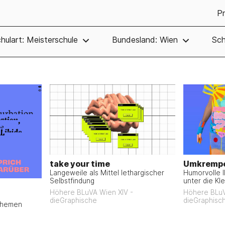
Pr
hulart: Meisterschule
Bundesland: Wien
Sch
take your time
Umkremp
Langeweile als Mittel lethargischer
Humorvolle Il
Selbstfindung
unter die Kl
Höhere BLuVA Wien XIV -
Höhere BLuV
dieGraphische
dieGraphisc
uthemen