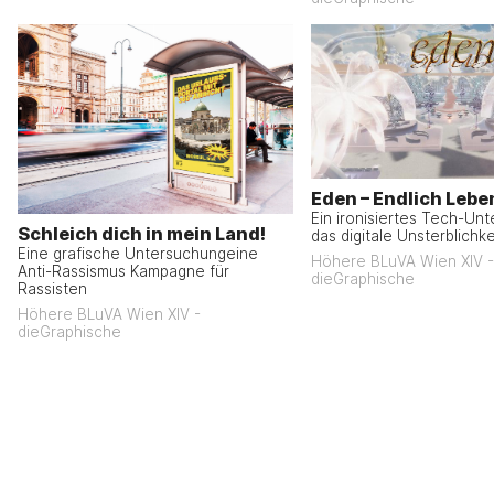
Eden – Endlich Lebe
Ein ironisiertes Tech-Un
Schleich dich in mein Land!
das digitale Unsterblichkei
Eine grafische Untersuchungeine
Höhere BLuVA Wien XIV -
Anti-Rassismus Kampagne für
dieGraphische
Rassisten
Höhere BLuVA Wien XIV -
dieGraphische