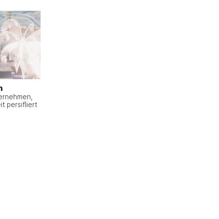
n
ternehmen,
t persifliert