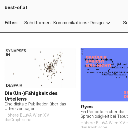
best-of.at
Filter:
Schulformen: Kommunikations-Design
Sc
Die (Un-)Fähigkeit des
Urteilens
Eine digitale Publikation über das
f!yes
Urteilsvermögen
Ein Periodikum über die
Höhere BLuVA Wien XIV -
Sprachlosigkeit bei Tab
dieGraphische
Höhere BLuVA Wien XIV -
dieGraphische