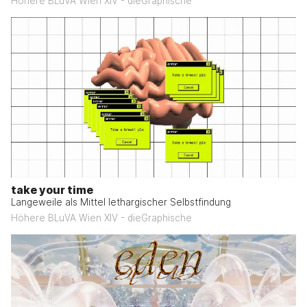
Höhere BLuVA Wien XIV - dieGraphische
take your time
Langeweile als Mittel lethargischer Selbstfindung
Höhere BLuVA Wien XIV - dieGraphische