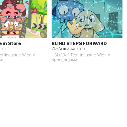
 in Store
BLIND STEPS FORWARD
sfilm
2D-Animationsfilm
xtilindustrie Wien V –
HBLuVA f. Textilindustrie Wien V –
se
Spengergasse