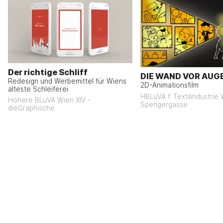
Der richtige Schliff
DIE WAND VOR AUG
Redesign und Werbemittel für Wiens
2D-Animationsfilm
älteste Schleiferei
HBLuVA f. Textilindustrie
Höhere BLuVA Wien XIV -
Spengergasse
dieGraphische