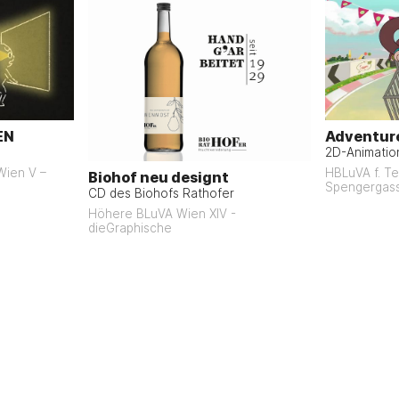
EN
Adventure
2D-Animation
 Wien V –
HBLuVA f. Te
Biohof neu designt
Spengergas
CD des Biohofs Rathofer
Höhere BLuVA Wien XIV -
dieGraphische