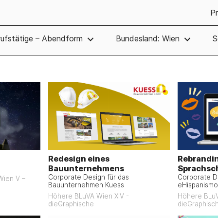
Pr
erufstätige – Abendform
Bundesland: Wien
S
Redesign eines
Rebrandin
Bauunternehmens
Sprachsc
Corporate Design für das
Corporate De
 Wien V –
Bauunternehmen Kuess
eHispanismo
Höhere BLuVA Wien XIV -
Höhere BLuV
dieGraphische
dieGraphisc