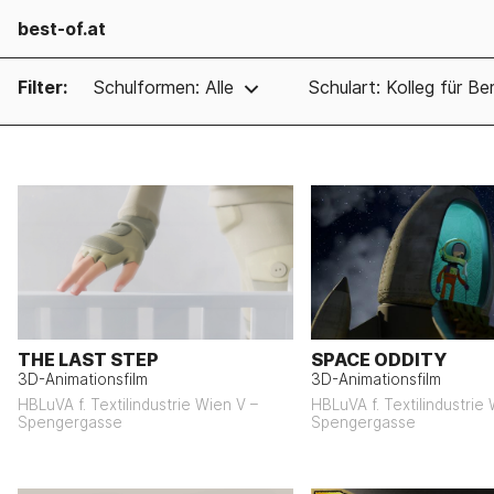
best-of.at
Filter:
Schulformen: Alle
Schulart: Kolleg für B
THE LAST STEP
SPACE ODDITY
3D-Animationsfilm
3D-Animationsfilm
HBLuVA f. Textilindustrie Wien V –
HBLuVA f. Textilindustrie
Spengergasse
Spengergasse