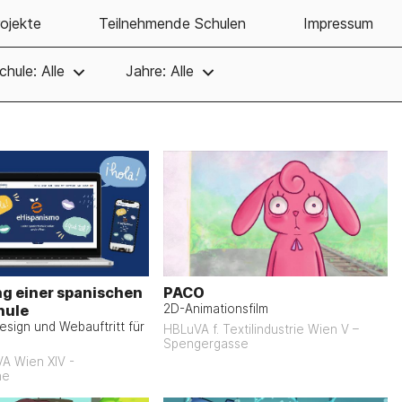
ojekte
Teilnehmende Schulen
Impressum
chule: Alle
Jahre: Alle
g einer spanischen
PACO
hule
2D-Animationsfilm
sign und Webauftritt für
HBLuVA f. Textilindustrie Wien V –
Spengergasse
A Wien XIV -
he