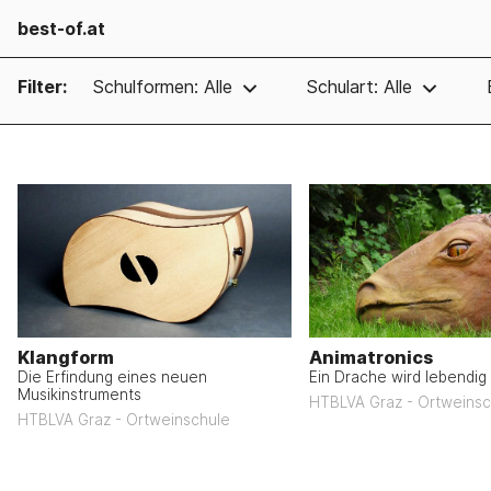
best-of.at
Filter:
Schulformen: Alle
Schulart: Alle
Klangform
Animatronics
Die Erfindung eines neuen
Ein Drache wird lebendig
Musikinstruments
HTBLVA Graz - Ortweinsc
HTBLVA Graz - Ortweinschule