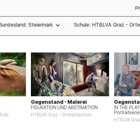
Pr
Bundesland: Steiermark
Schule: HTBLVA Graz - Ortw
Gegenstand - Malerei
Gegenstan
FIGURATION UND ABSTRAKTION
IN THE PLAY
Portraitserie
hule
HTBLVA Graz - Ortweinschule
HTBLVA Graz