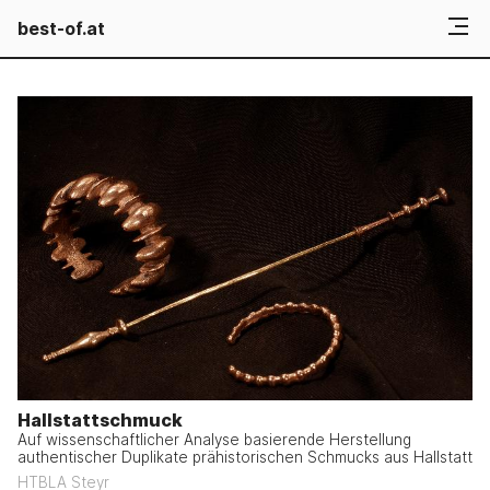
best-of.at
Hallstattschmuck
Auf wissenschaftlicher Analyse basierende Herstellung
authentischer Duplikate prähistorischen Schmucks aus Hallstatt
HTBLA Steyr