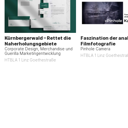
Kürnbergerwald – Rettet die
Faszination der ana
Naherholungsgebiete
Filmfotografie
Corporate Design, Merchandise und
Pinhole Camera
Guerilla Marketingentwicklung
HTBLA 1 Linz Goethestra
HTBLA 1 Linz Goethestraße