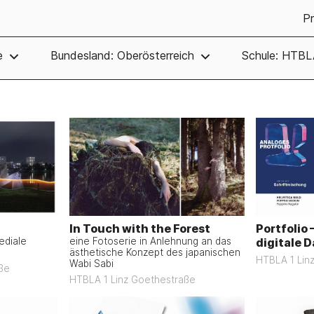
Pr
e
Bundesland: Oberösterreich
Schule: HTBL
In Touch with the Forest
Portfolio
ediale
eine Fotoserie in Anlehnung an das
digitale 
ästhetische Konzept des japanischen
HTBLA 1 Lin
Wabi Sabi
ße
HTBLA 1 Linz Goethestraße