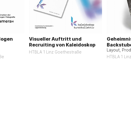
logen
Visueller Auftritt und
Geheimnis
Recruiting von Kaleidoskop
Backstub
Layout, Produ
HTBLA 1 Linz Goethestraße
ße
HTBLA 1 Lin