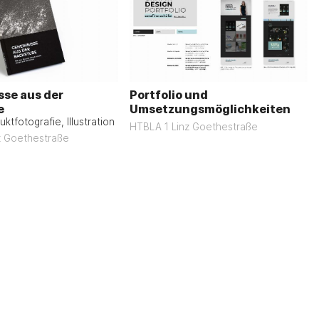
se aus der
Portfolio und
e
Umsetzungsmöglichkeiten
ktfotografie, Illustration
HTBLA 1 Linz Goethestraße
z Goethestraße