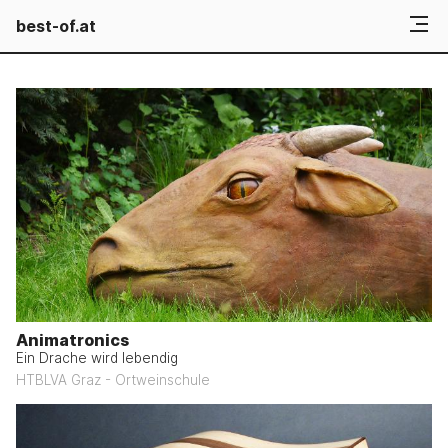
best-of.at
Animatronics
Ein Drache wird lebendig
HTBLVA Graz - Ortweinschule