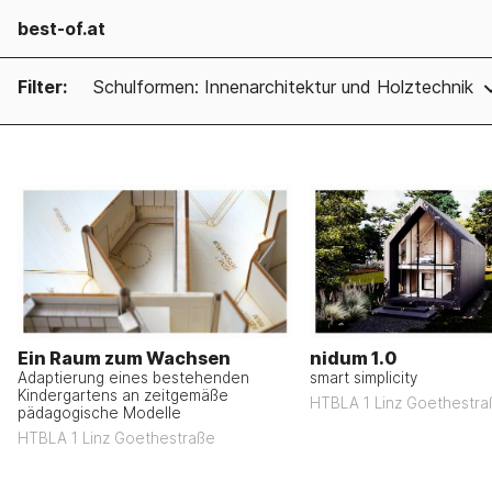
best-of.at
Filter:
Schulformen: Innenarchitektur und Holztechnik
Ein Raum zum Wachsen
nidum 1.0
Adaptierung eines bestehenden
smart simplicity
Kindergartens an zeitgemäße
HTBLA 1 Linz Goethestra
pädagogische Modelle
HTBLA 1 Linz Goethestraße