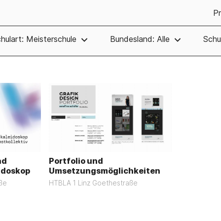
Pr
hulart: Meisterschule
Bundesland: Alle
Schul
nd
Portfolio und
idoskop
Umsetzungsmöglichkeiten
ße
HTBLA 1 Linz Goethestraße