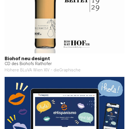
Biohof neu designt
CD des Biohofs Rathofer
Höhere BLuVA Wien XIV - dieGraphische