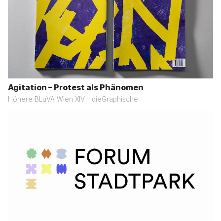
Agitation – Protest als Phänomen
Höhere BLuVA Wien XIV - dieGraphische